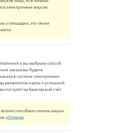
еское лицо, то в личном
 все электронные версии
ыв о площадке, это также
инета.
платежей и вы выбрали способ
ения заказа вы будете
заказа в системе электронных
ода реквизитов карты и успешной
а поступят на банковский счёт
о всеми способами оплаты ваших
ице
«Оплата»