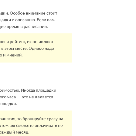
дки. Особое внимание стоит
адки и описанию. Если вам
щее время в расписании.
ы и рейтинг, их оставляют
я в этом месте. Однако надо
о и мнений.
тоимостью. Иногда площадки
го часа — это не является
лощадки.
анятия, то бронируйте сразу на
этом вы сможете оплачивать не
 каждый месяц.