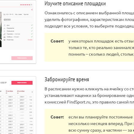
Изучите описание площадки
Ознакомьтесь с описанием выбранной площа
уделить фотографиям, характеристикам площ
подходят все условия, то выберите подходя
Совет:
у некоторых площадок есть отзыв
только те, кто реально занималс
помнить – сколько людей, стольк
Забронируйте время
В расписании нужно кликнуть на ячейку со с
устанавливают наценки за бронирование одно
комиссией FindSport.ru, это правило самой п
Совет:
если вы планируйте постоянные з
несколько месяцев вперед. При 
всю сумму сразу, а частями — за